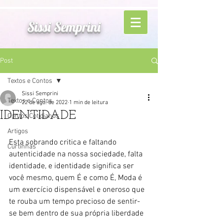
Sissi Semprini
Post
Textos e Contos
Sissi Semprini
Textos e Contos
22 de ago. de 2022
1 min de leitura
IDENTIDADE
Contos Cotidianos
Artigos
Esta sobrando critica e faltando 
Curtinhas
autenticidade na nossa sociedade, falta 
identidade, e identidade significa ser 
você mesmo, quem É e como É, Moda é 
um exercício 
dispensável e oneroso que 
te rouba um tempo precioso de sentir-
se bem dentro de sua própria liberdade 