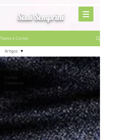
Sissi Semprini
Textos e Contos
Artigos
Textos e
Contos
Contos
Cotidianos
Artigos
Curtinhas