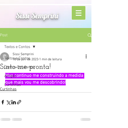
Sissi Semprini
Post
Textos e Contos
Sissi Semprini
Textos e Contos
18 de jan. de 2023
1 min de leitura
Sinto-me pronta!
Contos Cotidianos
Mas continuo me construindo a medida 
Artigos
que mais vou me descobrindo!
Curtinhas
Curtinhas