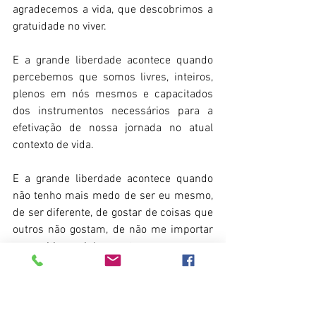
agradecemos a vida, que descobrimos a 
gratuidade no viver.
E a grande liberdade acontece quando 
percebemos que somos livres, inteiros, 
plenos em nós mesmos e capacitados 
dos instrumentos necessários para a 
efetivação de nossa jornada no atual 
contexto de vida.
E a grande liberdade acontece quando 
não tenho mais medo de ser eu mesmo, 
de ser diferente, de gostar de coisas que 
outros não gostam, de não me importar 
com criticas e julgamentos.
E a grande liberdade acontece quando 
sou capaz de estar no mundo para viver 
as coisas do mundo e providenciar todas 
as mudanças efetivas e necessárias em 