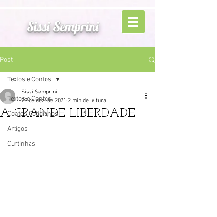
Sissi Semprini
Post
Textos e Contos
Sissi Semprini
Textos e Contos
29 de dez. de 2021
2 min de leitura
A GRANDE LIBERDADE
Contos Cotidianos
Artigos
Curtinhas