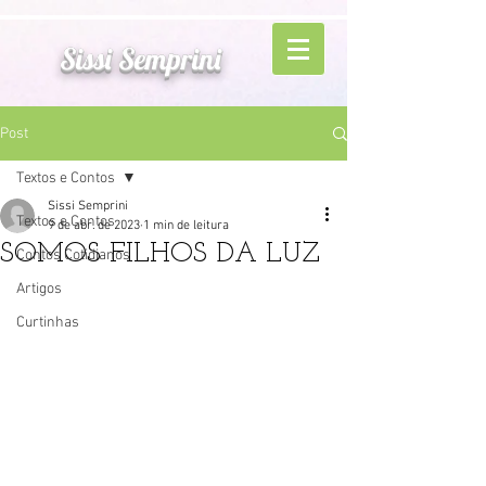
Sissi Semprini
Post
Textos e Contos
Sissi Semprini
Textos e Contos
9 de abr. de 2023
1 min de leitura
SOMOS FILHOS DA LUZ
Contos Cotidianos
Artigos
Curtinhas